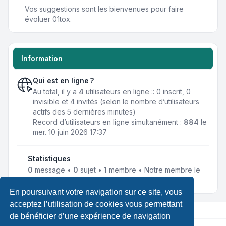
Vos suggestions sont les bienvenues pour faire
évoluer 01tox.
Information
Qui est en ligne ?
Au total, il y a
4
utilisateurs en ligne :: 0 inscrit, 0
invisible et 4 invités (selon le nombre d’utilisateurs
actifs des 5 dernières minutes)
Record d’utilisateurs en ligne simultanément :
884
le
mer. 10 juin 2026 17:37
Statistiques
0
message •
0
sujet •
1
membre • Notre membre le
plus récent est
TechNoMaP
En poursuivant votre navigation sur ce site, vous
acceptez l’utilisation de cookies vous permettant
de bénéficier d’une expérience de navigation