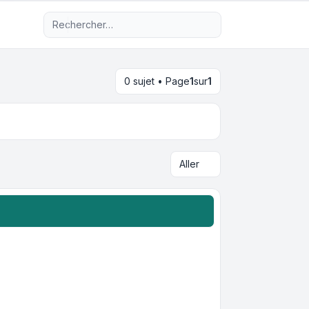
Recherche avancée
0 sujet • Page
1
sur
1
Aller