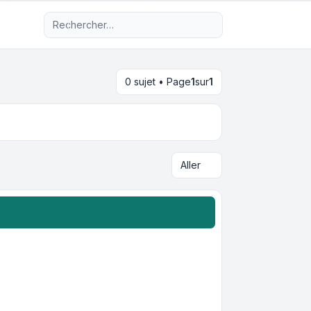
Recherche avancée
0 sujet • Page
1
sur
1
Aller