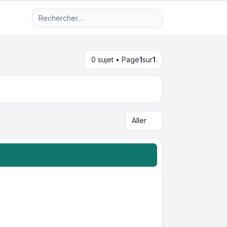
Recherche avancée
0 sujet • Page
1
sur
1
Aller