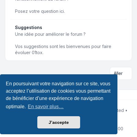
Posez votre question ici.
Suggestions
Une idée pour améliorer le forum ?
Vos suggestions sont les bienvenues pour faire
évoluer 01tox.
Aller
En poursuivant votre navigation sur ce site, vous
acceptez l’utilisation de cookies vous permettant
de bénéficier d’une expérience de navigation
optimale.
En savoir plus…
Développé par
phpBB
® Forum Software © phpBB Limited •
Designed by
Leenoz
Traduction française officielle
©
Qiaeru
J’accepte
Confidentialité
|
Conditions
|
Fuseau horaire sur
UTC+02:00