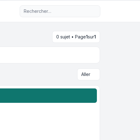
Recherche avancée
0 sujet • Page
1
sur
1
Aller