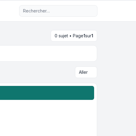
Recherche avancée
0 sujet • Page
1
sur
1
Aller