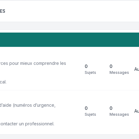
ES
urces pour mieux comprendre les
0
0
A
Sujets
Messages
cal.
 d’aide (numéros d’urgence,
0
0
A
Sujets
Messages
contacter un professionnel.