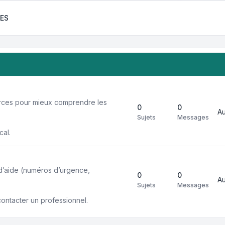
ES
urces pour mieux comprendre les
0
0
A
Sujets
Messages
cal.
 d’aide (numéros d’urgence,
0
0
A
Sujets
Messages
contacter un professionnel.