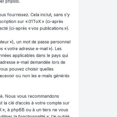
ciel phpBB.
us fournissez. Cela inclut, sans s’y
nscription sur « 01ToX » (ci-après
cté (ci-après « vos publications »).
ateur »), un mot de passe personnel
s « votre adresse e-mail »). Les
nnées applicables dans le pays qui
e adresse e-mail demandée lors de
, vous pouvez choisir quelles
ecevoir ou non les e-mails générés
rité. Nous vous recommandons
st la clé d’accès à votre compte sur
oX », à phpBB ou à un tiers ne vous
iser la fonctionnalité « J’ai oublié