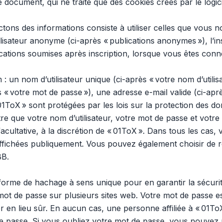
e document, qui ne traite que des cookies créés par le logi
ons des informations consiste à utiliser celles que vous no
utilisateur anonyme (ci-après « publications anonymes »), l’i
ications soumises après inscription, lorsque vous êtes conne
un nom d’utilisateur unique (ci-après « votre nom d’utilis
 « votre mot de passe »), une adresse e-mail valide (ci-aprè
1ToX » sont protégées par les lois sur la protection des do
re que votre nom d’utilisateur, votre mot de passe et votr
 facultative, à la discrétion de « 01ToX ». Dans tous les cas
ffichées publiquement. Vous pouvez également choisir de r
BB.
 forme de hachage à sens unique pour en garantir la sécu
 mot de passe sur plusieurs sites web. Votre mot de passe e
er en lieu sûr. En aucun cas, une personne affiliée à « 01T
passe. Si vous oubliez votre mot de passe, vous pouvez util