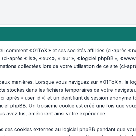
il comment « 01ToX » et ses sociétés affiliées (ci-après « no
ci-après « ils », « eux », « leur », « logiciel phpBB », « w
mations collectées lors de votre utilisation de ce site (ci-apr
deux manières. Lorsque vous naviguez sur « 01ToX », le log
texte stockés dans les fichiers temporaires de votre naviga
 (ci-après « user-id ») et un identifiant de session anonyme (
iciel phpBB. Un troisième cookie est créé une fois que vou
us avez lus, améliorant ainsi votre expérience.
ns des cookies externes au logiciel phpBB pendant que vous