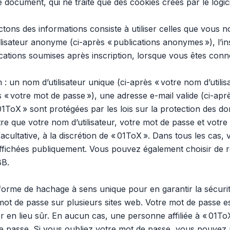
e document, qui ne traite que des cookies créés par le logi
ons des informations consiste à utiliser celles que vous no
utilisateur anonyme (ci-après « publications anonymes »), l’i
ications soumises après inscription, lorsque vous êtes conne
un nom d’utilisateur unique (ci-après « votre nom d’utilis
 « votre mot de passe »), une adresse e-mail valide (ci-aprè
1ToX » sont protégées par les lois sur la protection des do
re que votre nom d’utilisateur, votre mot de passe et votr
 facultative, à la discrétion de « 01ToX ». Dans tous les cas
ffichées publiquement. Vous pouvez également choisir de r
BB.
 forme de hachage à sens unique pour en garantir la sécu
 mot de passe sur plusieurs sites web. Votre mot de passe e
er en lieu sûr. En aucun cas, une personne affiliée à « 01T
passe. Si vous oubliez votre mot de passe, vous pouvez util