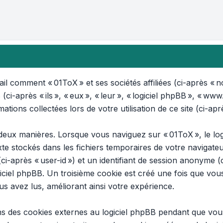
il comment « 01ToX » et ses sociétés affiliées (ci-après « no
ci-après « ils », « eux », « leur », « logiciel phpBB », « w
mations collectées lors de votre utilisation de ce site (ci-apr
deux manières. Lorsque vous naviguez sur « 01ToX », le log
texte stockés dans les fichiers temporaires de votre naviga
 (ci-après « user-id ») et un identifiant de session anonyme (
iciel phpBB. Un troisième cookie est créé une fois que vou
us avez lus, améliorant ainsi votre expérience.
ns des cookies externes au logiciel phpBB pendant que vous