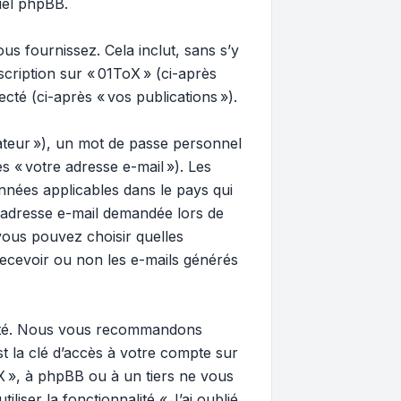
ciel phpBB.
us fournissez. Cela inclut, sans s’y
nscription sur « 01ToX » (ci-après
cté (ci-après « vos publications »).
ateur »), un mot de passe personnel
s « votre adresse e-mail »). Les
nnées applicables dans le pays qui
e adresse e-mail demandée lors de
, vous pouvez choisir quelles
ecevoir ou non les e-mails générés
rité. Nous vous recommandons
st la clé d’accès à votre compte sur
oX », à phpBB ou à un tiers ne vous
iser la fonctionnalité « J’ai oublié