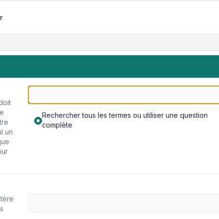
r
doit
re
Rechercher tous les termes ou utiliser une question
tre
complète
ul un
que
our
ctère
s