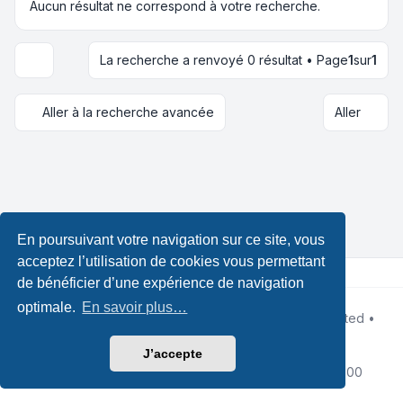
Aucun résultat ne correspond à votre recherche.
La recherche a renvoyé 0 résultat • Page
1
sur
1
Options d’affichage et de tri
Aller à la recherche avancée
Aller
En poursuivant votre navigation sur ce site, vous
acceptez l’utilisation de cookies vous permettant
de bénéficier d’une expérience de navigation
optimale.
En savoir plus…
Développé par
phpBB
® Forum Software © phpBB Limited •
Designed by
Leenoz
Traduction française officielle
©
Qiaeru
J’accepte
Confidentialité
|
Conditions
|
Fuseau horaire sur
UTC+02:00