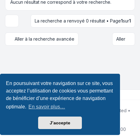
Aucun résultat ne correspond à votre recherche.
La recherche a renvoyé 0 résultat • Page
1
sur
1
Options d’affichage et de tri
Aller à la recherche avancée
Aller
En poursuivant votre navigation sur ce site, vous
acceptez l’utilisation de cookies vous permettant
de bénéficier d’une expérience de navigation
optimale.
En savoir plus…
Développé par
phpBB
® Forum Software © phpBB Limited •
Designed by
Leenoz
Traduction française officielle
©
Qiaeru
J’accepte
Confidentialité
|
Conditions
|
Fuseau horaire sur
UTC+02:00