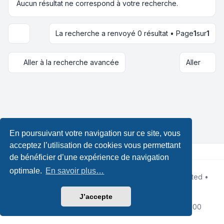
Aucun résultat ne correspond à votre recherche.
La recherche a renvoyé 0 résultat • Page
1
sur
1
Options d’affichage et de tri
Aller à la recherche avancée
Aller
En poursuivant votre navigation sur ce site, vous
acceptez l’utilisation de cookies vous permettant
de bénéficier d’une expérience de navigation
optimale.
En savoir plus…
Développé par
phpBB
® Forum Software © phpBB Limited •
Designed by
Leenoz
Traduction française officielle
©
Qiaeru
J’accepte
Confidentialité
|
Conditions
|
Fuseau horaire sur
UTC+02:00