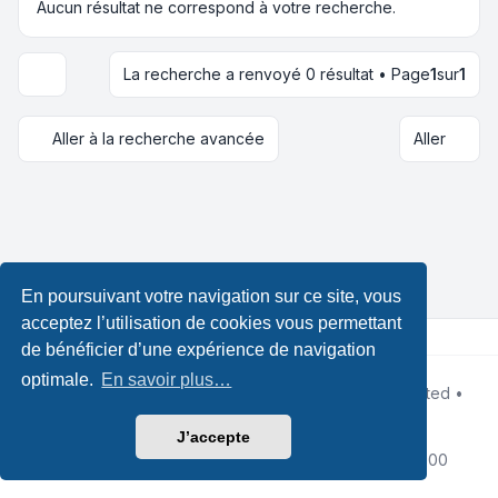
Aucun résultat ne correspond à votre recherche.
La recherche a renvoyé 0 résultat • Page
1
sur
1
Options d’affichage et de tri
Aller à la recherche avancée
Aller
En poursuivant votre navigation sur ce site, vous
acceptez l’utilisation de cookies vous permettant
de bénéficier d’une expérience de navigation
optimale.
En savoir plus…
Développé par
phpBB
® Forum Software © phpBB Limited •
Designed by
Leenoz
Traduction française officielle
©
Qiaeru
J’accepte
Confidentialité
|
Conditions
|
Fuseau horaire sur
UTC+02:00