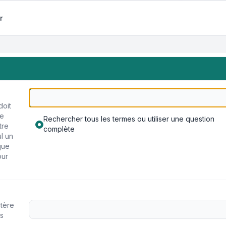
r
doit
re
Rechercher tous les termes ou utiliser une question
tre
complète
ul un
que
our
ctère
s