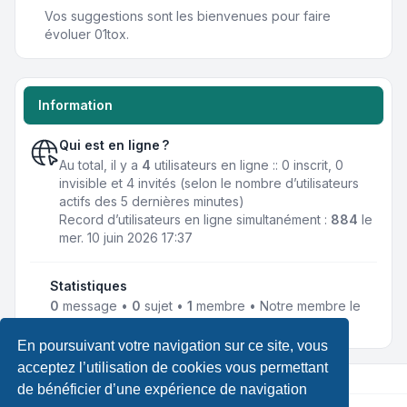
Vos suggestions sont les bienvenues pour faire
évoluer 01tox.
Information
Qui est en ligne ?
Au total, il y a
4
utilisateurs en ligne :: 0 inscrit, 0
invisible et 4 invités (selon le nombre d’utilisateurs
actifs des 5 dernières minutes)
Record d’utilisateurs en ligne simultanément :
884
le
mer. 10 juin 2026 17:37
Statistiques
0
message •
0
sujet •
1
membre • Notre membre le
plus récent est
TechNoMaP
En poursuivant votre navigation sur ce site, vous
acceptez l’utilisation de cookies vous permettant
de bénéficier d’une expérience de navigation