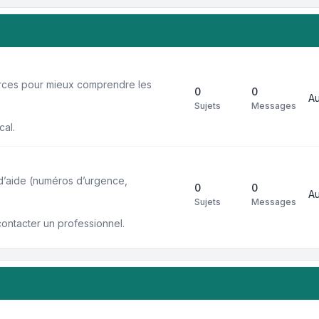
urces pour mieux comprendre les
0
0
A
Sujets
Messages
cal.
 d’aide (numéros d’urgence,
0
0
A
Sujets
Messages
contacter un professionnel.