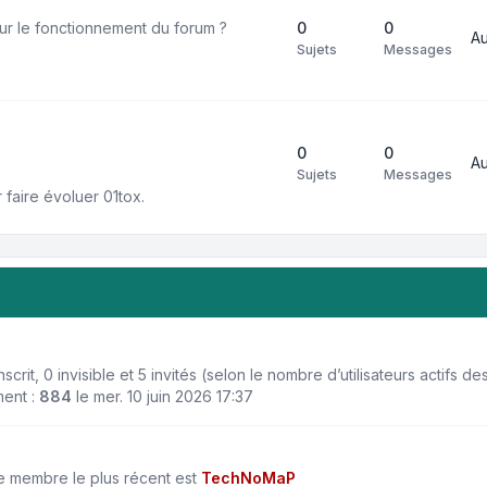
r le fonctionnement du forum ?
0
0
A
Sujets
Messages
0
0
A
Sujets
Messages
faire évoluer 01tox.
 inscrit, 0 invisible et 5 invités (selon le nombre d’utilisateurs actifs 
ment :
884
le mer. 10 juin 2026 17:37
 membre le plus récent est
TechNoMaP