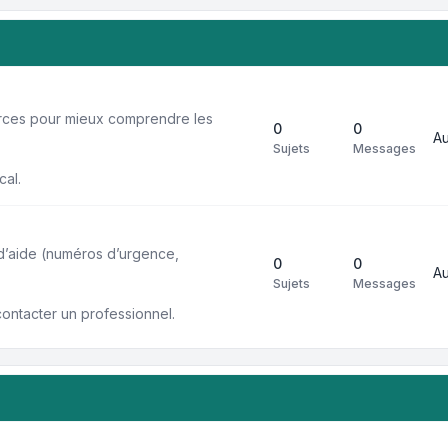
urces pour mieux comprendre les
0
0
A
Sujets
Messages
cal.
 d’aide (numéros d’urgence,
0
0
A
Sujets
Messages
contacter un professionnel.