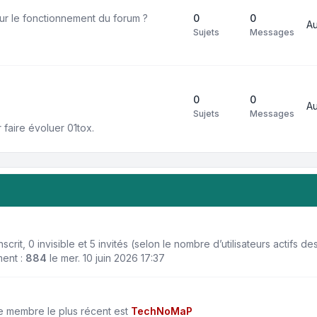
r le fonctionnement du forum ?
0
0
A
Sujets
Messages
0
0
A
Sujets
Messages
faire évoluer 01tox.
 inscrit, 0 invisible et 5 invités (selon le nombre d’utilisateurs actifs 
ment :
884
le mer. 10 juin 2026 17:37
 membre le plus récent est
TechNoMaP