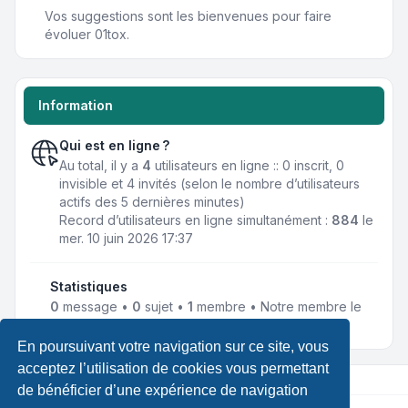
Vos suggestions sont les bienvenues pour faire
évoluer 01tox.
Information
Qui est en ligne ?
Au total, il y a
4
utilisateurs en ligne :: 0 inscrit, 0
invisible et 4 invités (selon le nombre d’utilisateurs
actifs des 5 dernières minutes)
Record d’utilisateurs en ligne simultanément :
884
le
mer. 10 juin 2026 17:37
Statistiques
0
message •
0
sujet •
1
membre • Notre membre le
plus récent est
TechNoMaP
En poursuivant votre navigation sur ce site, vous
acceptez l’utilisation de cookies vous permettant
de bénéficier d’une expérience de navigation