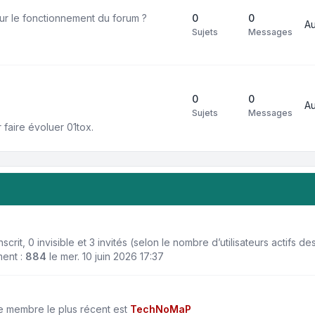
r le fonctionnement du forum ?
0
0
A
Sujets
Messages
0
0
A
Sujets
Messages
faire évoluer 01tox.
 inscrit, 0 invisible et 3 invités (selon le nombre d’utilisateurs actifs 
ment :
884
le mer. 10 juin 2026 17:37
 membre le plus récent est
TechNoMaP