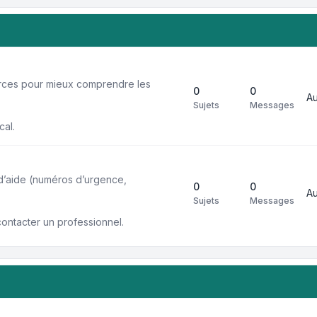
urces pour mieux comprendre les
0
0
A
Sujets
Messages
cal.
 d’aide (numéros d’urgence,
0
0
A
Sujets
Messages
contacter un professionnel.