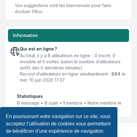
Vos suggestions sont les bienvenues pour faire
évoluer 01tox.
Information
Qui est en ligne ?
Au total, il y a
5
utilisateurs en ligne :: 0 inscrit, 0
invisible et 5 invités (selon le nombre d’utilisateurs
actifs des 5 dernières minutes)
Record d’utilisateurs en ligne simultanément :
884
le
mer. 10 juin 2026 17:37
Statistiques
0
message •
0
sujet •
1
membre • Notre membre le
plus récent est
TechNoMaP
En poursuivant votre navigation sur ce site, vous
acceptez l’utilisation de cookies vous permettant
de bénéficier d’une expérience de navigation