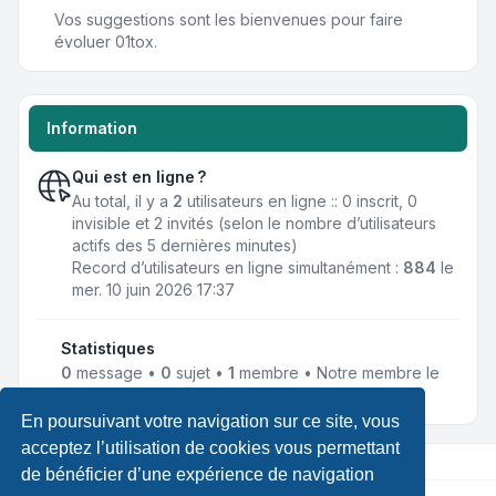
Vos suggestions sont les bienvenues pour faire
évoluer 01tox.
Information
Qui est en ligne ?
Au total, il y a
2
utilisateurs en ligne :: 0 inscrit, 0
invisible et 2 invités (selon le nombre d’utilisateurs
actifs des 5 dernières minutes)
Record d’utilisateurs en ligne simultanément :
884
le
mer. 10 juin 2026 17:37
Statistiques
0
message •
0
sujet •
1
membre • Notre membre le
plus récent est
TechNoMaP
En poursuivant votre navigation sur ce site, vous
acceptez l’utilisation de cookies vous permettant
de bénéficier d’une expérience de navigation