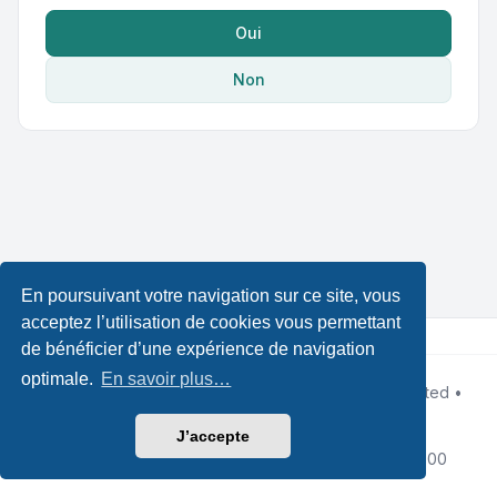
Oui
Non
En poursuivant votre navigation sur ce site, vous
acceptez l’utilisation de cookies vous permettant
de bénéficier d’une expérience de navigation
optimale.
En savoir plus…
Développé par
phpBB
® Forum Software © phpBB Limited •
Designed by
Leenoz
Traduction française officielle
©
Qiaeru
J’accepte
Confidentialité
|
Conditions
|
Fuseau horaire sur
UTC+02:00