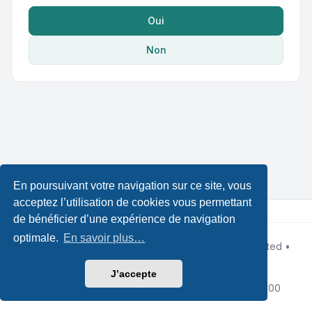
Oui
Non
En poursuivant votre navigation sur ce site, vous
acceptez l’utilisation de cookies vous permettant
de bénéficier d’une expérience de navigation
optimale.
En savoir plus…
Développé par
phpBB
® Forum Software © phpBB Limited •
Designed by
Leenoz
Traduction française officielle
©
Qiaeru
J’accepte
Confidentialité
|
Conditions
|
Fuseau horaire sur
UTC+02:00