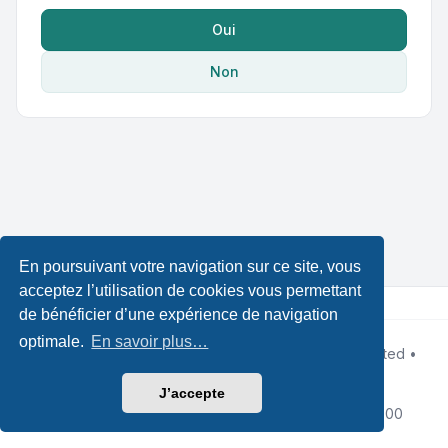
Oui
Non
En poursuivant votre navigation sur ce site, vous
acceptez l’utilisation de cookies vous permettant
de bénéficier d’une expérience de navigation
optimale.
En savoir plus…
Développé par
phpBB
® Forum Software © phpBB Limited •
Designed by
Leenoz
Traduction française officielle
©
Qiaeru
J’accepte
Confidentialité
|
Conditions
|
Fuseau horaire sur
UTC+02:00