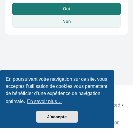
Oui
Non
En poursuivant votre navigation sur ce site, vous
acceptez l’utilisation de cookies vous permettant
de bénéficier d’une expérience de navigation
optimale.
En savoir plus…
Développé par
phpBB
® Forum Software © phpBB Limited •
Designed by
Leenoz
Traduction française officielle
©
Qiaeru
J’accepte
Confidentialité
|
Conditions
|
Fuseau horaire sur
UTC+02:00