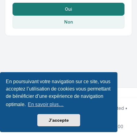
Oui
Non
En poursuivant votre navigation sur ce site, vous
acceptez l’utilisation de cookies vous permettant
de bénéficier d’une expérience de navigation
optimale.
En savoir plus…
Développé par
phpBB
® Forum Software © phpBB Limited •
Designed by
Leenoz
Traduction française officielle
©
Qiaeru
J’accepte
Confidentialité
|
Conditions
|
Fuseau horaire sur
UTC+02:00