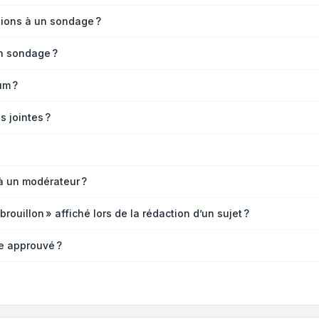
tions à un sondage ?
n sondage ?
um ?
s jointes ?
à un modérateur ?
rouillon » affiché lors de la rédaction d’un sujet ?
e approuvé ?